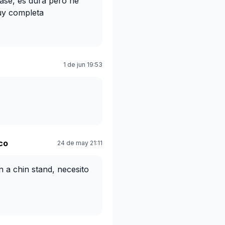
ase, es dura pero he
uy completa
1 de jun 19:53
co
24 de may 21:11
 a chin stand, necesito