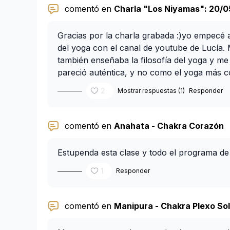
comentó en
Charla "Los Niyamas": 20/0
Gracias por la charla grabada :)yo empecé a
del yoga con el canal de youtube de Lucía. 
también enseñaba la filosofía del yoga y m
pareció auténtica, y no como el yoga más 
apunté a The Class y he seguido leyendo lib
2
Mostrar respuestas (1)
Responder
comentó en
Anahata - Chakra Corazón
Estupenda esta clase y todo el programa de 
1
Responder
comentó en
Manipura - Chakra Plexo So