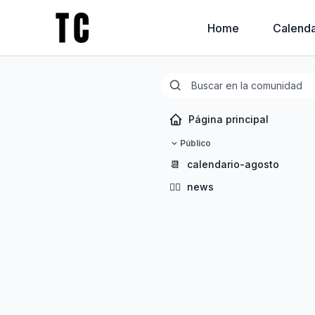
Home
Calenda
Página principal
Público
📆
calendario-agosto
🧘‍♀️
news