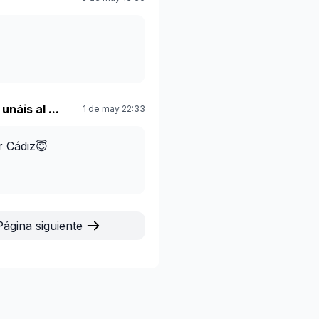
náis al ...
1 de may 22:33
r Cádiz😇
Página siguiente