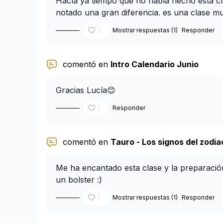
Hacía ya tiempo que no había hecho esta cl
notado una gran diferencia. es una clase m
1
Mostrar respuestas (1)
Responder
comentó en
Intro Calendario Junio
Gracias Lucía😊
1
Responder
comentó en
Tauro - Los signos del zodia
Me ha encantado esta clase y la preparación
un bolster :)
1
Mostrar respuestas (1)
Responder