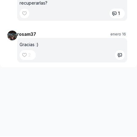
recuperarlas?
1
rosam37
enero 16
Gracias :)
2