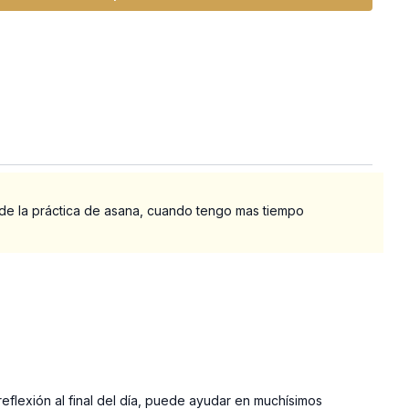
lar)
ue veas lo práctica que es la filosofía del yoga y empieces a
 de la práctica de asana, cuando tengo mas tiempo
eflexión al final del día, puede ayudar en muchísimos