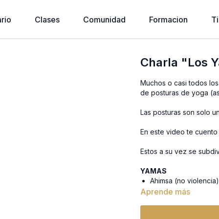
rio
Clases
Comunidad
Formacion
T
Charla "Los 
Muchos o casi todos lo
de posturas de yoga (as
Las posturas son solo 
En este video te cuento
Estos a su vez se subdiv
YAMAS
Ahimsa (no violencia
Satya (verdad, hones
Aprende más
Asteya (no robar)
Bramacharya (control