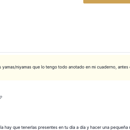
Aparigraha (no acumu
Espero que te guste y q
aplicarla en tu vida.
Un abrazo!
Lucía
los yamas/niyamas que lo tengo todo anotado en mi cuaderno, antes
🩷
a hay que tenerlas presentes en tu día a día y hacer una pequeña r