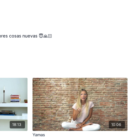
bres cosas nuevas 😇🙏🏻
18:13
10:06
Yamas