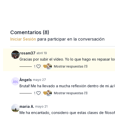
Comentarios (
8
)
Iniciar Sesión
para participar en la conversación
rosam37
abril 19
Gracias por subir el vídeo. Yo lo que hago es repasar 
1
Mostrar respuestas (1)
Àngels
mayo 27
Brutal! Me ha llevado a mucha reflexión dentro de mi 🙏
1
Mostrar respuestas (1)
maria A.
mayo 21
Me ha encantado, considero que estas clases de filosofí