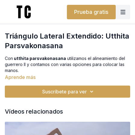
Prueba gratis
Triángulo Lateral Extendido: Utthita
Parsvakonasana
Con
utthita parsvakonasana
utilizamos el alineamiento del
guerrero II y contamos con varias opciones para colocar las
manos.
Aprende más
¿No tienes bloques, bolster o cinturón? ¡No te preocupes!
Puedes usar un libro, una almohada o un cinturón de casa. Te
Suscríbete para ver
ayudarán a conseguir el mismo soporte. Y si lo prefieres,
también puedes encontrarlos en nuestra tienda.
Vídeos relacionados