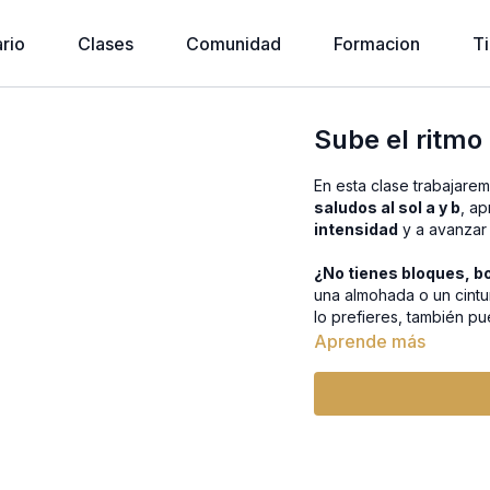
rio
Clases
Comunidad
Formacion
T
Sube el ritmo
En esta clase trabajare
saludos al sol a y b
, a
intensidad
y a avanzar 
¿No tienes bloques, bo
una almohada o un cintu
lo prefieres, también pu
Aprende más