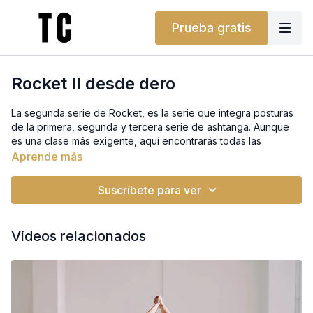
Prueba gratis
Rocket II desde dero
La segunda serie de Rocket, es la serie que integra posturas
de la primera, segunda y tercera serie de ashtanga. Aunque
es una clase más exigente, aquí encontrarás todas las
adecuaciones para comenzar a preparar las invertidas,
Aprende más
backbends y balances de brazos y piernas que hacen de
esta serie la más entretenida de esta práctica.
Suscríbete para ver
¿No tienes bloques, bolster o cinturón? ¡No te preocupes!
Puedes usar un libro, una almohada o un cinturón de casa. Te
Vídeos relacionados
ayudarán a conseguir el mismo soporte. Y si lo prefieres,
también puedes encontrarlos en nuestra tienda.