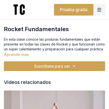
Prueba gratis
Rocket Fundamentales
En esta clase conoce las posturas fundamentales que están
presente en todas las clases de Rocket y que funcionan como
un súper calentamiento y preparación para cualquier práctica
cañera. Conoceremos las opciones más básicas de las
Aprende más
posturas, trabajando en una adecuada conexión entre
alineamiento y respiración.
Suscríbete para ver
¿No tienes bloques, bolster o cinturón? ¡No te preocupes!
Puedes usar un libro, una almohada o un cinturón de casa. Te
Vídeos relacionados
ayudarán a conseguir el mismo soporte. Y si lo prefieres,
también puedes encontrarlos en nuestra tienda.