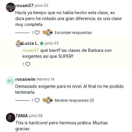
rosam37
junio 02
Hacía ya tiempo que no había hecho esta clase, es
dura pero he notado una gran diferencia. es una clase
muy completa
1
Esconder respuestas
Lucia L.
junio 03
rosam37
qué bien!!! las clases de Barbara son
exigentes así que SUPER!!
1
rosaswim
febrero 19
Demasiado exigente para mi nivel. Al final no he podido
terminarla.
1
Mostrar respuestas (2)
TANIA
junio 08
This is hardcore! pero hermosa prática. Muchas
gracias