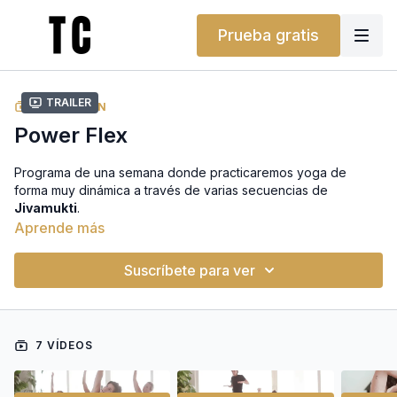
Prueba gratis
Trailer
COLECCIÓN
Power Flex
Programa de una semana donde practicaremos yoga de
forma muy dinámica a través de varias secuencias de
Jivamukti
.
Aprende más
A lo largo de las clases trabajaremos
posturas de apertura
de caderas
como la paloma, posturas de torsión para
Suscríbete para ver
desintoxicar nuestro cuerpo, posturas de equilibrio y de
balance de brazos como
dancers
pose
o
koundinyasana
y
posturas intensas para principiantes con la clase «Intense
basics».
7 VÍDEOS
Así que, tengas el nivel que tengas, este es tu programa.