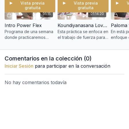
¿No tienes bloques, bolster o cinturón? ¡No te preocupes!
Vista previa
Vista previa
V
Puedes usar un libro, una almohada o un cinturón de casa. Te
gratuita
gratuita
ayudarán a conseguir el mismo soporte. Y si lo prefieres,
01:15
01:14:20
también puedes encontrarlos en nuestra tienda.
Intro Power Flex
Koundiyanasana Lovers
Paloma t
Programa de una semana
Esta práctica se enfoca en
En está p
donde practicaremos
el trabajo de fuerza para
enfoque e
yoga de forma muy
sostener los equilibrios
pecho tra
dinámica a través de
sobre brazos trabajando
extensión
varias secuencias de
la flexibilidad con piernas
la rotaci
Comentarios en la colección (
0
)
Jivamukti. A lo largo de las
cruzadas y
caderas p
Iniciar Sesión
para participar en la conversación
clases
No hay comentarios todavía