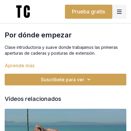
Prueba gratis
Por dónde empezar
Clase introductoria y suave donde trabajamos las primeras
aperturas de caderas y posturas de extensión.
¿No tienes bloques, bolster o cinturón? ¡No te preocupes!
Aprende más
Puedes usar un libro, una almohada o un cinturón de casa. Te
ayudarán a conseguir el mismo soporte. Y si lo prefieres,
Suscríbete para ver
también puedes encontrarlos en nuestra tienda.
Vídeos relacionados