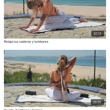
30:13
Relaja tus caderas y lumbares
30:20
Cuello, hombros y brazos