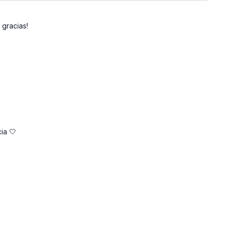
 gracias!
ia 🤍