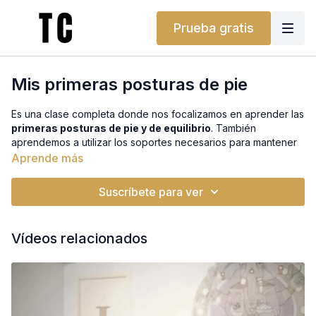
Prueba gratis
Mis primeras posturas de pie
Es una clase completa donde nos focalizamos en aprender las
primeras posturas de pie y de equilibrio
. También
aprendemos a utilizar los soportes necesarios para mantener
las posturas.
Aprende más
¿No tienes bloques, bolster o cinturón? ¡No te preocupes!
Suscríbete para ver
Puedes usar un libro, una almohada o un cinturón de casa. Te
ayudarán a conseguir el mismo soporte. Y si lo prefieres,
también puedes encontrarlos en nuestra tienda.
Vídeos relacionados