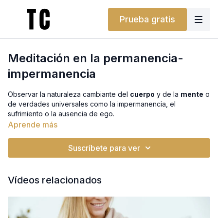
Prueba gratis
Meditación en la permanencia-
impermanencia
Observar la naturaleza cambiante del
cuerpo
y de la
mente
o
de verdades universales como la impermanencia, el
sufrimiento o la ausencia de ego.
Aprende más
La intención es lograr un conocimiento experiencial de dichos
conceptos a través de la
meditación analítica
.
Suscríbete para ver
Vídeos relacionados