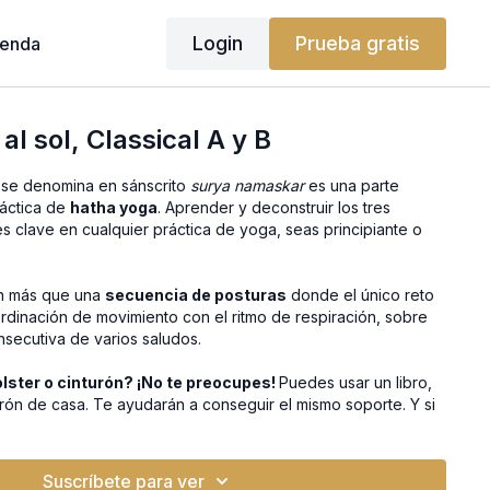
Login
Prueba gratis
ienda
al sol, Classical A y B
se denomina en sánscrito
surya namaskar
es una parte
ráctica de
hatha yoga
. Aprender y deconstruir los tres
 es clave en cualquier práctica de yoga, seas principiante o
on más que una
secuencia de posturas
donde el único reto
ordinación de movimiento con el ritmo de respiración, sobre
nsecutiva de varios saludos.
lster o cinturón? ¡No te preocupes!
Puedes usar un libro,
rón de casa. Te ayudarán a conseguir el mismo soporte. Y si
edes encontrarlos en nuestra tienda.
Suscríbete para ver