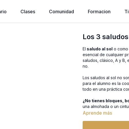
rio
Clases
Comunidad
Formacion
T
Los 3 saludos 
El
saludo al sol
o como 
esencial de cualquier p
saludos, clásico, A y B,
no.
Los saludos al sol no s
para el alumno es la co
todo en una práctica co
¿No tienes bloques, bo
una almohada o un cintu
lo prefieres, también pu
Aprende más