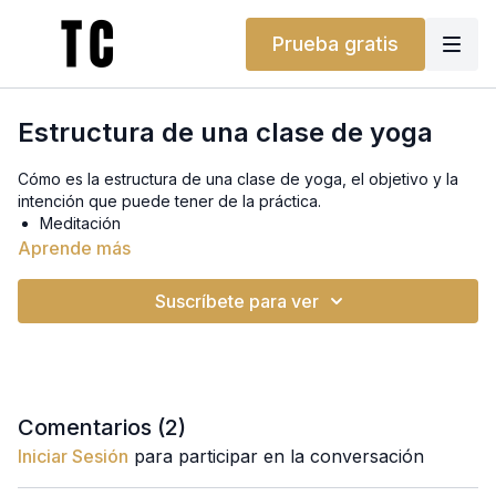
Prueba gratis
Estructura de una clase de yoga
Cómo es la estructura de una clase de yoga, el objetivo y la
intención que puede tener de la práctica.
Meditación
Objetivo/intención
Aprende más
Calentamiento inicial
Saludos al sol
Suscríbete para ver
Posturas de pie
Posturas sentadas (flexión y extensión)
Posturas invertidas
Pranayama
Savasana
Comentarios (
2
)
Si quieres descarga los apuntes del taller que están debajo
Iniciar Sesión
para participar en la conversación