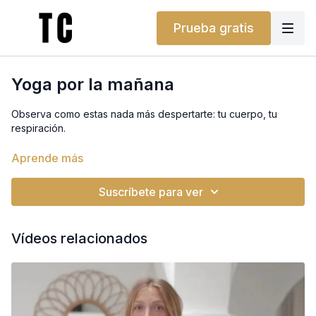
Prueba gratis
Yoga por la mañana
Observa como estas nada más despertarte: tu cuerpo, tu
respiración.
Conectamos con nosotros mismos como muestra de gratitud a
Aprende más
primera hora de la mañana con suaves estiramientos
Suscríbete para ver
Vídeos relacionados