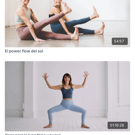
54:57
El power flow del sol
01:16:26
Yoga para la luna llena y nueva