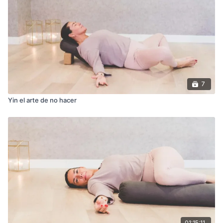
La responsabilidad de ser felices es solo nuestra, y
abrazando lo que eres puedes descubrir
la
verdadera
felicidad
.
7
Yin el arte de no hacer
01:15:11