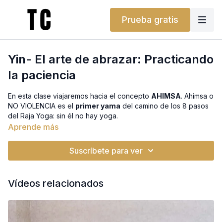
Prueba gratis
Yin- El arte de abrazar: Practicando
la paciencia
En esta clase viajaremos hacia el concepto
AHIMSA
. Ahimsa o
NO VIOLENCIA es el
primer yama
del camino de los 8 pasos
del Raja Yoga: sin él no hay yoga.
Aprende más
¿No tienes bloques, bolster o cinturón? ¡No te preocupes!
Puedes usar un libro, una almohada o un cinturón de casa. Te
Suscríbete para ver
ayudarán a conseguir el mismo soporte. Y si lo prefieres,
también puedes encontrarlos en nuestra tienda.
Vídeos relacionados
Respetar siempre los límites de tu cuerpo y
no establecer
juicios
o críticas ni hacia ti ni hacia los demás; nos abre el
horizonte hacia la verdadera libertad.