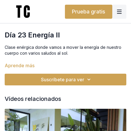
Prueba gratis
Día 23 Energía II
Clase enérgica donde vamos a mover la energía de nuestro
cuerpo con varios saludos al sol.
Los saludos al sol constituyen una práctica completa en sí, así
Aprende más
que siempre que quieras esta puede ser tu práctica.
Suscríbete para ver
Terminamos con algunas posturas sentadas y un buen
savasana.
Vídeos relacionados