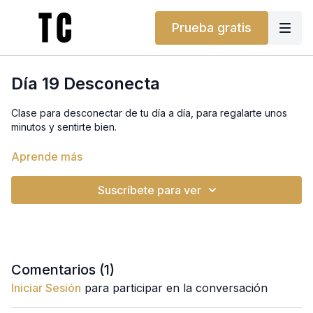
Prueba gratis
Día 19 Desconecta
Clase para desconectar de tu día a día, para regalarte unos
minutos y sentirte bien.
Te propongo varias posturas que vana ayudarte a
Aprende más
desbloquear tu cuello y tus hombros y ptras que te van a
ayudar a relajar toda la parte baja de la espalda.
Suscríbete para ver
Clase completa perfecta para relajarte antes de ir a la cama.
Comentarios (
1
)
Iniciar Sesión
para participar en la conversación