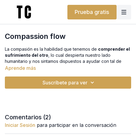
Prueba gratis
Compassion flow
La compasión es la habilidad que tenemos de
comprender el
sufrimiento del otro
, lo cual despierta nuestro lado
humanitario y nos sintamos dispuestos a ayudar con tal de
disminuir ese sufrimiento.
Aprende más
A nivel físico, será una práctica completa en la que
Suscríbete para ver
combinaremos
posturas de equilibrio
de pie con
balances
de brazos
.
Comentarios (
2
)
Iniciar Sesión
para participar en la conversación