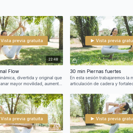
Vista previa gratuita
Vista previa gratu
22:48
mal Flow
30 min Piernas fuertes
námica, divertida y original que
En esta sesión trabajaremos la 
 ganar mayor movilidad, aumentar
articulación de cadera y fortal
y desarrollar coordinación.
musculatura de piernas. Mucho 
rudrasana, o
Vista previa gratuita
Vista previa gratu