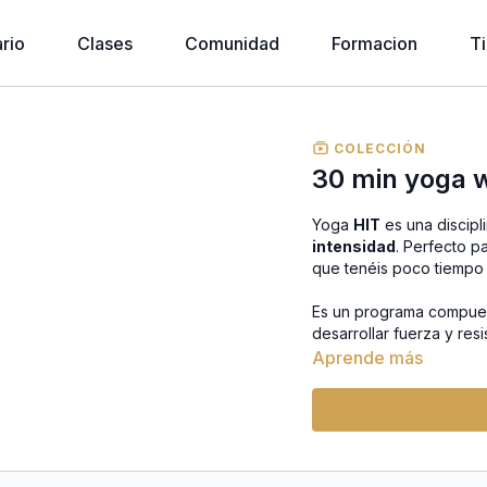
rio
Clases
Comunidad
Formacion
T
COLECCIÓN
30 min yoga 
Yoga
HIT
es una discip
intensidad
. Perfecto p
que tenéis poco tiempo 
Es un programa compues
desarrollar fuerza y res
Aprende más