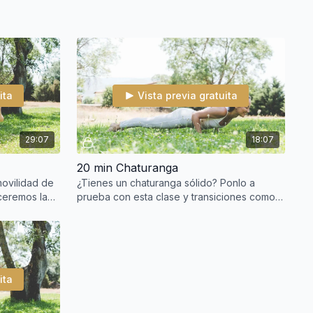
ita
Vista previa gratuita
29:07
18:07
20 min Chaturanga
movilidad de
¿Tienes un chaturanga sólido? Ponlo a
eceremos la
prueba con esta clase y transiciones como
trabajo en
chaturanga-delfín o chaturanga-plancha.
ita