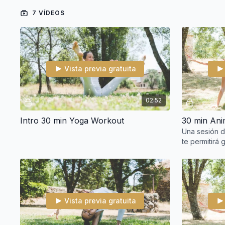
7 VÍDEOS
Vista previa gratuita
02:52
Intro 30 min Yoga Workout
30 min Ani
Una sesión di
te permitirá
flexibilidad 
Transic
Vista previa gratuita